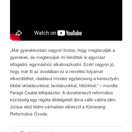
„Már gyerekkorban nagyon fontos, hogy megtanulják a
gyerekek, és megtanuljuk mi felnőttek is egymást
elfogadni, egymáshoz alkalmazkodni. Ezért nagyon jó,
hogy már itt az óvodában ez a nevelési folyamat
elkezdődhet, ráadásul mindez egybecseng a keresztyén,
bibliai oktatásunkkal, tanításunkkal, hitünkkel.” – mondta
Faragó Csaba lelkipásztor. A dunaharaszti református
közösség egy régóta dédelgetett álma válik valóra idén.
Június első felére várhatóan elkészül a Kisharang
Református Óvoda.