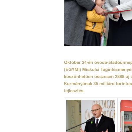
Október 24-én óvoda-átadóünnep
(EGYMI) Miskolci Tagintézmény
köszönhetően összesen 2888 új óv
Kormányának 35 milliárd forinto
fejlesztés.