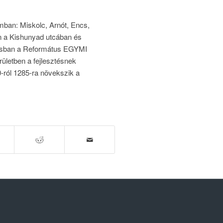
ban: Miskolc, Arnót, Encs,
n a Kishunyad utcában és
zásban a Református EGYMI
rületben a fejlesztésnek
-ról 1285-ra növekszik a