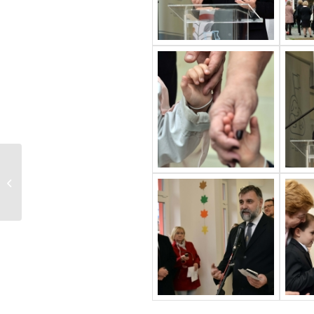
Új református óvodák
építését kezdték el
márciusban is