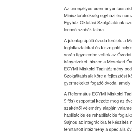
Az ünnepélyes eseményen beszéd
Miniszterelnökség egyházi és nemze
Egyház Oktatási Szolgálatának szol
leendő szobák falára.
A jelenleg épülő óvoda területe a 
foglalkoztatókat és kiszolgáló helyi
során figyelembe vették az Óvodai
irányelveket, hiszen a Mesekert Óvo
EGYMI Miskolci Tagintézmény pedag
Szolgáltatásaik köre a fejlesztést 
gyermekeket fogadó óvoda, amely még
A Református EGYMI Miskolci Tagi
9 fős) csoporttal kezdte meg az ó
szakértői vélemény alapján valamenn
habilitációs és rehabilitációs fogla
Sajnos az integrációra felkészítés 
fenntartott intézmény a speciális 