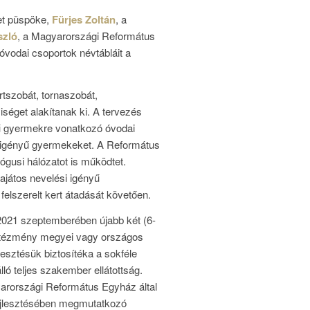
et püspöke,
Fürjes Zoltán
, a
szló
, a Magyarországi Református
óvodai csoportok névtábláit a
tszobát, tornaszobát,
yiséget alakítanak ki. A tervezés
yű gyermekre vonatkozó óvodai
ési igényű gyermekeket. A Református
gusi hálózatot is működtet.
sajátos nevelési igényű
felszerelt kert átadását követően.
021 szeptemberében újabb két (6-
intézmény megyei vagy országos
lesztésük biztosítéka a sokféle
lló teljes szakember ellátottság.
gyarországi Református Egyház által
 fejlesztésében megmutatkozó