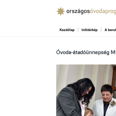
Kezdőlap
Infótérkép
A beru
Óvoda-átadóünnepség M