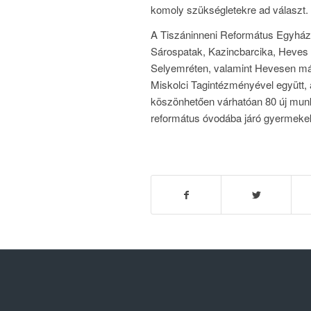
komoly szükségletekre ad választ.
A Tiszáninneni Református Egyházk
Sárospatak, Kazincbarcika, Heves
Selyemréten, valamint Hevesen m
Miskolci Tagintézményével együtt, 
köszönhetően várhatóan 80 új munka
református óvodába járó gyermek