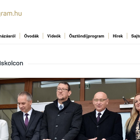
házásról
Óvodák
Videók
Ösztöndíjprogram
Hírek
Sajt
iskolcon