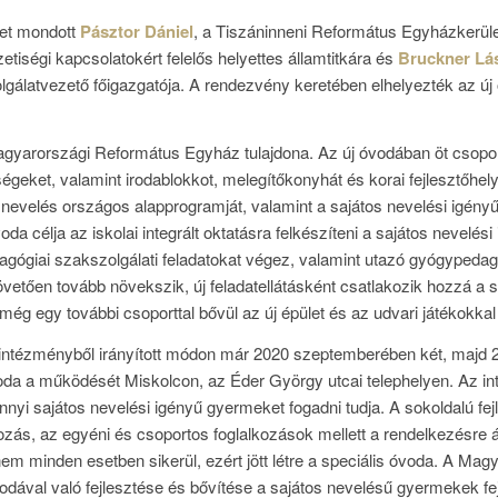
et mondott
Pásztor Dániel
, a Tiszáninneni Református Egyházkerül
tiségi kapcsolatokért felelős helyettes államtitkára és
Bruckner Lá
gálatvezető főigazgatója. A rendezvény keretében elhelyezték az új 
Magyarországi Református Egyház tulajdona. Az új óvodában öt csopor
ségeket, valamint irodablokkot, melegítőkonyhát és korai fejlesztőhel
 nevelés országos alapprogramját, valamint a sajátos nevelési igén
da célja az iskolai integrált oktatásra felkészíteni a sajátos nevel
ógiai szakszolgálati feladatokat végez, valamint utazó gyógypedagó
követően tovább növekszik, új feladatellátásként csatlakozik hozzá a 
 egy további csoporttal bővül az új épület és az udvari játékokkal 
ntézményből irányított módon már 2020 szeptemberében két, majd 2
voda a működését Miskolcon, az Éder György utcai telephelyen. Az 
yi sajátos nevelési igényű gyermeket fogadni tudja. A sokoldalú fej
lkozás, az egyéni és csoportos foglalkozások mellett a rendelkezésre á
nem minden esetben sikerül, ezért jött létre a speciális óvoda. A Ma
óvodával való fejlesztése és bővítése a sajátos nevelésű gyermekek