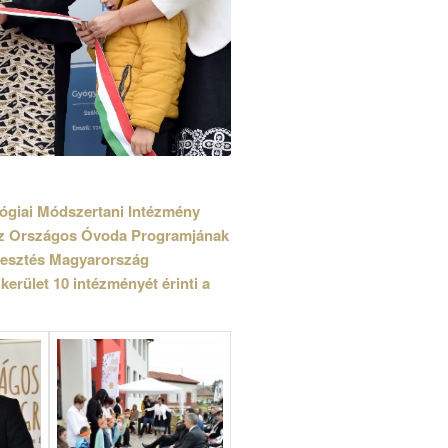
ógiai Módszertani Intézmény
áz Országos Óvoda Programjának
jlesztés Magyarország
erület 10 intézményét érinti a