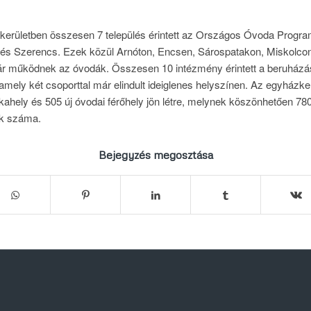
erületben összesen 7 település érintett az Országos Óvoda Program
 és Szerencs. Ezek közül Arnóton, Encsen, Sárospatakon, Miskolco
ár működnek az óvodák. Összesen 10 intézmény érintett a beruhá
amely két csoporttal már elindult ideiglenes helyszínen. Az egyházke
hely és 505 új óvodai férőhely jön létre, melynek köszönhetően 780
ek száma.
Bejegyzés megosztása