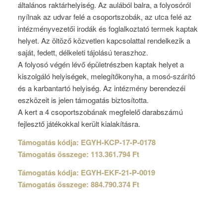
általános raktárhelyiség. Az aulából balra, a folyosóról
nyílnak az udvar felé a csoportszobák, az utca felé az
intézményvezetői irodák és foglalkoztató termek kaptak
helyet. Az öltöző közvetlen kapcsolattal rendelkezik a
saját, fedett, délkeleti tájolású teraszhoz.
A folyosó végén lévő épületrészben kaptak helyet a
kiszolgáló helyiségek, melegítőkonyha, a mosó-szárító
és a karbantartó helyiség. Az intézmény berendezéi
eszközeit is jelen támogatás biztosította.
A kert a 4 csoportszobának megfelelő darabszámú
fejlesztő játékokkal került kialakításra.
Támogatás kódja: EGYH-KCP-17-P-0178
Támogatás összege: 113.361.794 Ft
Támogatás kódja: EGYH-EKF-21-P-0019
Támogatás összege: 884.790.374 Ft