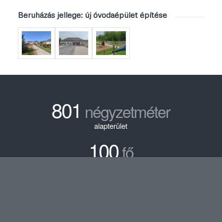
Beruházás jellege: új óvodaépület építése
801
négyzetméter
alapterület
100
fő
fejlesztés előtti férőhely
100
fő
fejlesztés utáni férőhely