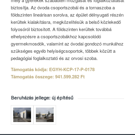
mely a gyerekek szabadtéri mozgását és foglalkoztatását
biztosítja. Az óvoda csoportszobái és a tornaszoba a
földszinten lineárisan sorolva, az épület délnyugati részén
kerültek kialakításra, megközelítésük a belső közlekedő
folyosóról biztosított. A földszinten kerültek továbbá
elhelyezésre a csoportszobákhoz kapcsolódó
gyermekmosdók, valamint az óvodai gondozó munkához
szükséges egyéb helyiségcsoportok, többek közütt a
pedagógiai foglalkoztató és az orvosi szoba.
Támogatás kódja: EGYH-KCP-17-P-0178
Támogatás összege: 941.599.282 Ft
Beruházás jellege: új építésű