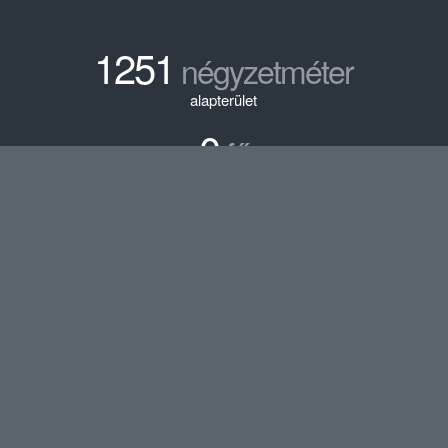
1251
négyzetméter
alapterület
0
fő
fejlesztés előtti férőhely
156
fő
fejlesztés utáni férőhely
Cím