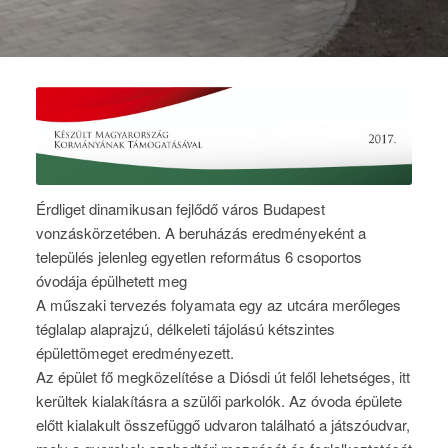
Érdliget dinamikusan fejlődő város Budapest
vonzáskörzetében. A beruházás eredményeként a
település jelenleg egyetlen református 6 csoportos
óvodája épülhetett meg
A műszaki tervezés folyamata egy az utcára merőleges
téglalap alaprajzú, délkeleti tájolású kétszintes
épülettömeget eredményezett.
Az épület fő megközelítése a Diósdi út felől lehetséges, itt
kerültek kialakításra a szülői parkolók. Az óvoda épülete
előtt kialakult összefüggő udvaron található a játszóudvar,