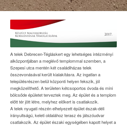
A telek Debrecen-Tégláskert egy lehetséges intézményi
alközpontjában a meglévő templommal szemben, a
Szepesi utca mentén két családiházas telek
összevonásával került kialakításra. Az ingatlan a
településrészen belül központi helyen fekszik, jól
megközelíthető. A területen kétcsoportos óvoda és mini
bölcsőde épületet terveztek meg. Az épület és a templom
előtt tér jött létre, melyhez előkert is csatlakozik.
A telek nyugati részén elhelyezett épület észak-déli
irányultságú, keleti oldalához terasz és játszóudvar
csatlakozik. Az épület északi egységében kapott helyet a