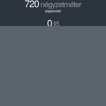
720
négyzetméter
alapterület
0
fő
fejlesztés előtti férőhely
66
fő
fejlesztés utáni férőhely
Cím
4030 Debrecen,