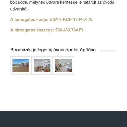
bölcsőde, melynek udvara kerítéssel elhatárolt az óvoda
udvarától.
A támogatás kódja: EGYH-KCP-17-P-0178
A támogatás összege: 560.483.784 Ft
Beruházás jellege: új óvodaépület építése